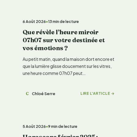
LIFESTYLE & TENDANCE
6 Août 2026
•
13 min de lecture
Que révèle l’heure miroir
07h07 sur votre destinée et
vos émotions ?
Au petit matin, quand la maison dort encore et
que la lumière glisse doucement sur les vitres,
une heure comme 07h07 peut…
C
Chloé Serre
LIRE L'ARTICLE →
LIFESTYLE & TENDANCE
5 Août 2026
•
9 min de lecture
Horoscope février 2025 :