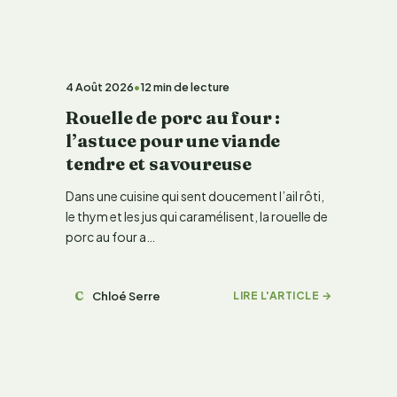
CUISINE & DÉCOUVERTES
4 Août 2026
•
12 min de lecture
Rouelle de porc au four :
l’astuce pour une viande
tendre et savoureuse
Dans une cuisine qui sent doucement l’ail rôti,
le thym et les jus qui caramélisent, la rouelle de
porc au four a…
C
Chloé Serre
LIRE L'ARTICLE →