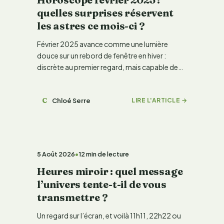
quelles surprises réservent
les astres ce mois-ci ?
Février 2025 avance comme une lumière
douce sur un rebord de fenêtre en hiver :
discrète au premier regard, mais capable de…
C
Chloé Serre
LIRE L'ARTICLE →
LIFESTYLE & TENDANCE
5 Août 2026
•
12 min de lecture
Heures miroir : quel message
l’univers tente-t-il de vous
transmettre ?
Un regard sur l’écran, et voilà 11h11, 22h22 ou