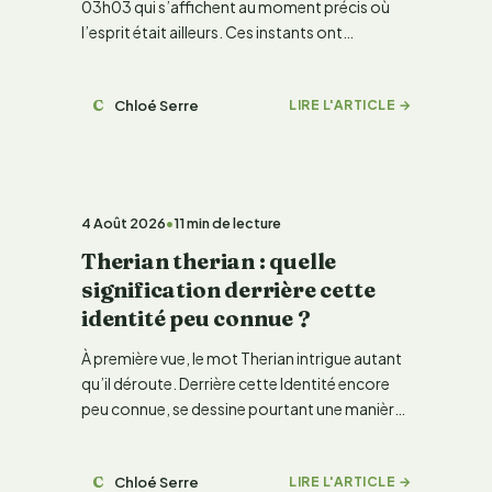
03h03 qui s’affichent au moment précis où
l’esprit était ailleurs. Ces instants ont…
C
Chloé Serre
LIRE L'ARTICLE →
LIFESTYLE & TENDANCE
4 Août 2026
•
11 min de lecture
Therian therian : quelle
signification derrière cette
identité peu connue ?
À première vue, le mot Therian intrigue autant
qu’il déroute. Derrière cette Identité encore
peu connue, se dessine pourtant une manière
très…
C
Chloé Serre
LIRE L'ARTICLE →