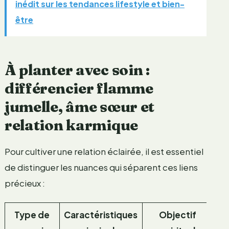
inédit sur les tendances lifestyle et bien-
être
À planter avec soin :
différencier flamme
jumelle, âme sœur et
relation karmique
Pour cultiver une relation éclairée, il est essentiel
de distinguer les nuances qui séparent ces liens
précieux :
Type de
Caractéristiques
Objectif
E