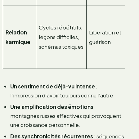
Li
pe
Cycles répétitifs,
Relation
Libération et
ma
leçons difficiles,
karmique
guérison
pr
schémas toxiques
à l
gu
Un sentiment de déjà-vu intense
:
l’impression d’avoir toujours connu l’autre.
Une amplification des émotions
:
montagnes russes affectives qui provoquent
une croissance personnelle.
Des synchronicités récurrentes
: séquences