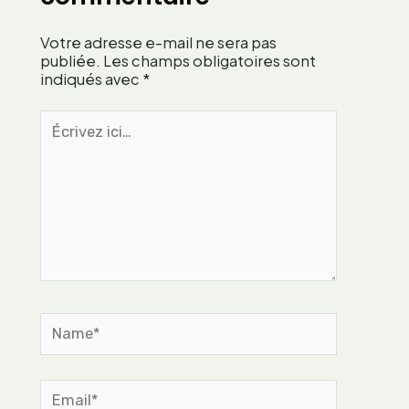
a
r
a
i
a
p
Votre adresse e-mail ne sera pas
s
i
p
publiée.
Les champs obligatoires sont
t
indiqués avec
*
e
d
u
’
Écrivez
s
u
ici…
e
n
f
e
r
a
a
r
n
t
ç
i
a
s
i
t
s
Name*
e
e
c
o
n
Email*
t