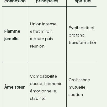
connexion
principales
spirituel
da
De
sé
Union intense,
Éveil spirituel
qu
Flamme
effet miroir,
profond,
re
jumelle
rupture puis
transformation
po
réunion
év
en
Pa
Compatibilité
ou
Croissance
douce, harmonie
ap
Âme sœur
mutuelle,
émotionnelle,
ré
soutien
stabilité
et
éq