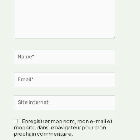
p
o
u
r
u
n
e
Name*
a
l
i
m
Email*
e
n
t
Site
a
Internet
t
i
Enregistrer mon nom, mon e-mail et
o
mon site dans le navigateur pour mon
n
prochain commentaire.
l