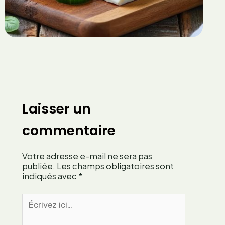
5
i
o
a
z
u
g
z
t
e
a
s
l
?
n
e
u
m
t
o
r
i
i
n
Laisser un
t
s
i
c
commentaire
o
a
n
l
Votre adresse e-mail ne sera pas
n
o
publiée.
Les champs obligatoires sont
e
r
indiqués avec
*
l
i
s
q
Écrivez
?
u
ici…
e