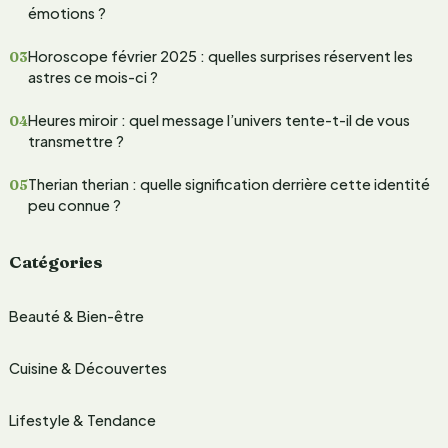
n
c
émotions ?
c
h
e
Horoscope février 2025 : quelles surprises réservent les
u
e
astres ce mois-ci ?
r
r
Heures miroir : quel message l’univers tente-t-il de vous
transmettre ?
:
Therian therian : quelle signification derrière cette identité
peu connue ?
Catégories
Beauté & Bien-être
Cuisine & Découvertes
Lifestyle & Tendance