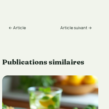
←
Article
Article suivant
→
précédent
Publications similaires
Q
u
e
m
a