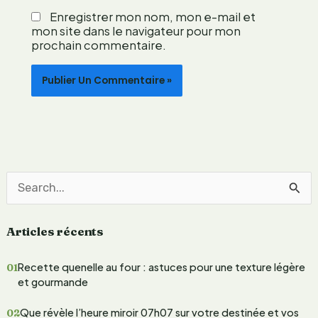
i
i
l
Enregistrer mon nom, mon e-mail et
e
mon site dans le navigateur pour mon
h
n
prochain commentaire.
o
c
u
e
e
s
t
u
t
r
e
s
e
s
e
R
f
e
f
Articles récents
c
e
t
h
Recette quenelle au four : astuces pour une texture légère
s
e
et gourmande
m
i
r
Que révèle l’heure miroir 07h07 sur votre destinée et vos