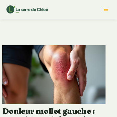
Aller
Mai
au
contenu
Me
Douleur mollet gauche :