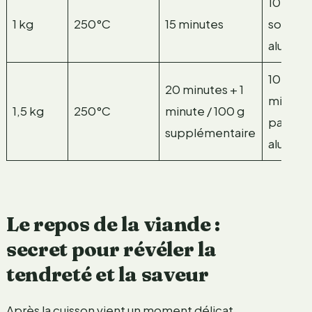
10 minu
1 kg
250°C
15 minutes
sous pa
alumin
10 à 12
20 minutes + 1
minutes
1,5 kg
250°C
minute / 100 g
papier
supplémentaire
alumin
Le repos de la viande :
secret pour révéler la
tendreté et la saveur
Après la cuisson vient un moment délicat,