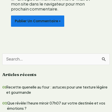
o
mon site dans le navigateur pour mon
n
prochain commentaire.
l
é
g
è
r
e
?
R
e
Articles récents
c
h
Recette quenelle au four : astuces pour une texture légère
e
et gourmande
r
Que révèle l’heure miroir 07h07 sur votre destinée et vos
c
émotions ?