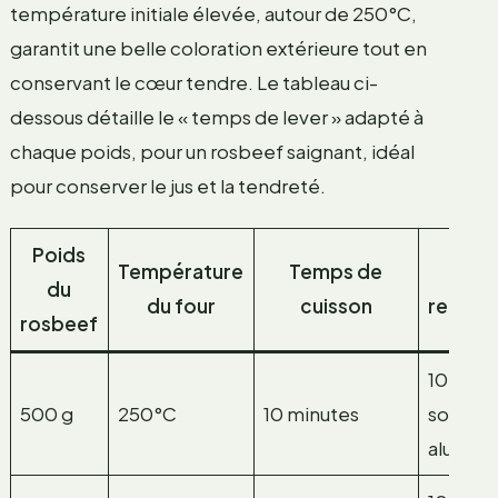
température initiale élevée, autour de 250°C,
garantit une belle coloration extérieure tout en
conservant le cœur tendre. Le tableau ci-
dessous détaille le « temps de lever » adapté à
chaque poids, pour un rosbeef saignant, idéal
pour conserver le jus et la tendreté.
Poids
Température
Temps de
Re
du
du four
cuisson
recom
rosbeef
10 minu
500 g
250°C
10 minutes
sous pa
alumin