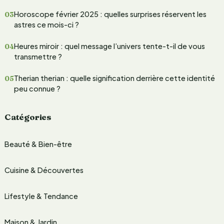
h
Horoscope février 2025 : quelles surprises réservent les
e
astres ce mois-ci ?
r
Heures miroir : quel message l’univers tente-t-il de vous
transmettre ?
:
Therian therian : quelle signification derrière cette identité
peu connue ?
Catégories
Beauté & Bien-être
Cuisine & Découvertes
Lifestyle & Tendance
Maison & Jardin