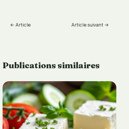
←
Article
Article suivant
→
précédent
Publications similaires
T
o
u
t
a
s
o
a