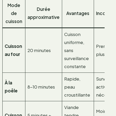
Mode
Durée
de
Avantages
Inconvén
approximative
cuisson
Cuisson
uniforme,
Cuisson
Prend un
20 minutes
sans
au four
plus de 
surveillance
constante
Rapide,
Surveilla
À la
8-10 minutes
peau
active
poêle
croustillante
nécessai
Viande
Moins de
Cuisson
5 minutes +
tendre,