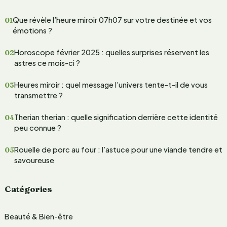
h
Que révèle l’heure miroir 07h07 sur votre destinée et vos
e
émotions ?
r
Horoscope février 2025 : quelles surprises réservent les
c
astres ce mois-ci ?
h
Heures miroir : quel message l’univers tente-t-il de vous
e
transmettre ?
r
Therian therian : quelle signification derrière cette identité
peu connue ?
:
Rouelle de porc au four : l’astuce pour une viande tendre et
savoureuse
Catégories
Beauté & Bien-être