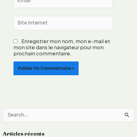
e
n
t
Site
a
Internet
t
i
Enregistrer mon nom, mon e-mail et
o
mon site dans le navigateur pour mon
n
prochain commentaire.
l
é
g
è
r
e
?
R
e
Articles récents
c