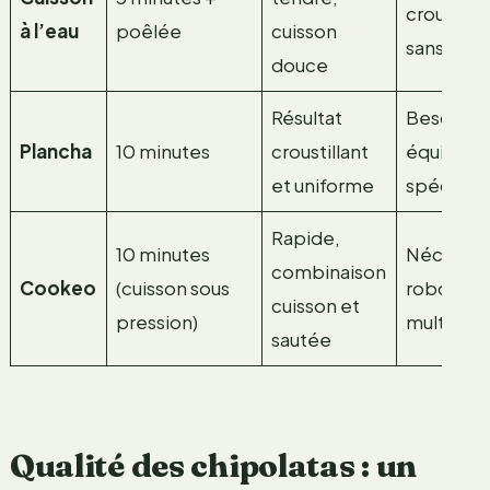
croustilla
à l’eau
poêlée
cuisson
sans poê
douce
Résultat
Besoins d
Plancha
10 minutes
croustillant
équipem
et uniforme
spécifiq
Rapide,
10 minutes
Nécessit
combinaison
Cookeo
(cuisson sous
robot
cuisson et
pression)
multifonc
sautée
Qualité des chipolatas : un