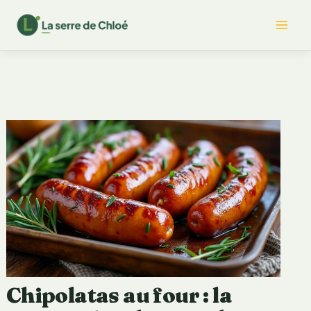
Aller
Mai
au
contenu
Me
Chipolatas au four : la