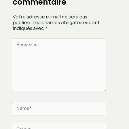
commentaire
o
a
n
l
Votre adresse e-mail ne sera pas
n
o
publiée.
Les champs obligatoires sont
e
r
indiqués avec
*
l
i
s
q
Écrivez
?
u
ici…
e
p
o
u
r
u
n
e
Name*
a
l
i
m
Email*