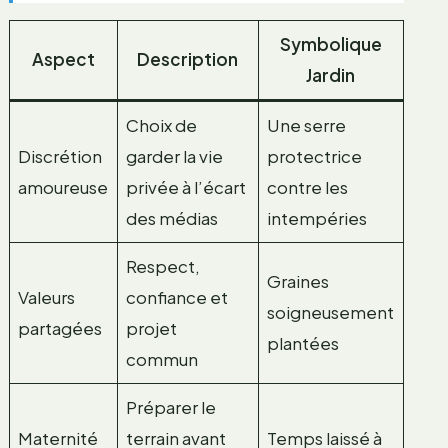
Symbolique
Aspect
Description
Jardin
Choix de
Une serre
Discrétion
garder la vie
protectrice
amoureuse
privée à l’écart
contre les
des médias
intempéries
Respect,
Graines
Valeurs
confiance et
soigneusement
partagées
projet
plantées
commun
Préparer le
Maternité
terrain avant
Temps laissé à