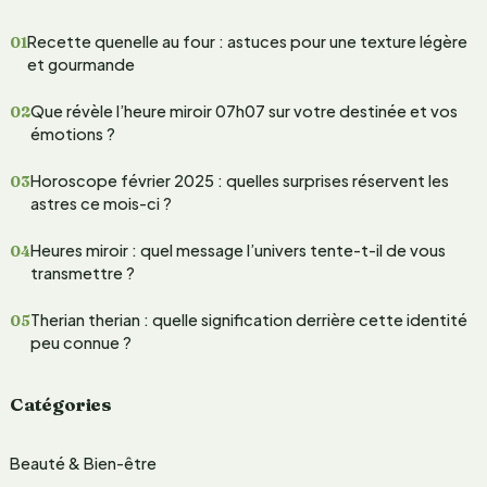
h
Recette quenelle au four : astuces pour une texture légère
e
et gourmande
r
Que révèle l’heure miroir 07h07 sur votre destinée et vos
c
émotions ?
h
Horoscope février 2025 : quelles surprises réservent les
e
astres ce mois-ci ?
r
Heures miroir : quel message l’univers tente-t-il de vous
transmettre ?
:
Therian therian : quelle signification derrière cette identité
peu connue ?
Catégories
Beauté & Bien-être