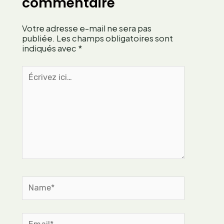
commentaire
r
a
r
a
i
a
p
Votre adresse e-mail ne sera pas
s
i
p
publiée.
Les champs obligatoires sont
t
indiqués avec
*
e
d
u
’
Écrivez
s
u
ici…
e
n
f
e
r
a
a
r
n
t
ç
i
a
s
i
t
s
Name*
e
e
c
o
n
Email*