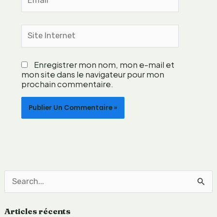
t
e
m
Site
p
Internet
o
r
Enregistrer mon nom, mon e-mail et
a
mon site dans le navigateur pour mon
i
prochain commentaire.
n
e
e
n
g
a
g
é
e
R
e
Articles récents
c