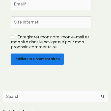
m
Email*
e
n
t
Site
a
Internet
t
i
Enregistrer mon nom, mon e-mail et
o
mon site dans le navigateur pour mon
n
prochain commentaire.
l
é
g
è
r
e
?
R
e