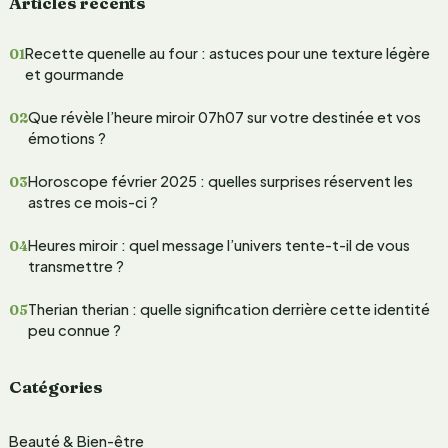
Articles récents
c
h
Recette quenelle au four : astuces pour une texture légère
e
et gourmande
r
Que révèle l’heure miroir 07h07 sur votre destinée et vos
c
émotions ?
h
Horoscope février 2025 : quelles surprises réservent les
e
astres ce mois-ci ?
r
Heures miroir : quel message l’univers tente-t-il de vous
transmettre ?
:
Therian therian : quelle signification derrière cette identité
peu connue ?
Catégories
Beauté & Bien-être