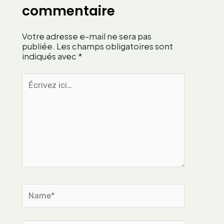
i
c
commentaire
o
a
n
l
Votre adresse e-mail ne sera pas
n
o
publiée.
Les champs obligatoires sont
e
r
indiqués avec
*
l
i
s
q
Écrivez
?
u
ici…
e
p
o
u
r
u
n
e
Name*
a
l
i