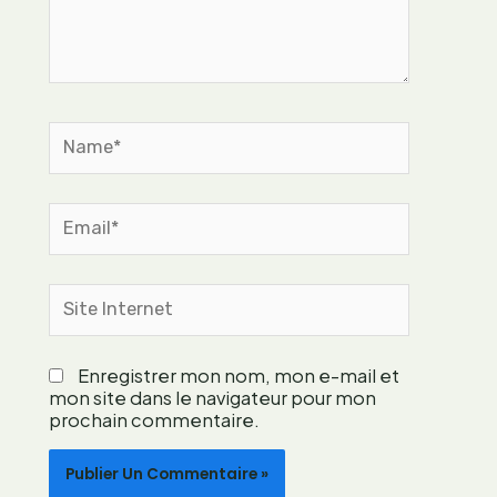
r
o
e
u
t
r
o
a
u
f
Name*
r
f
s
i
d
n
’
Email*
e
e
r
x
s
p
Site
a
é
Internet
s
r
i
i
l
Enregistrer mon nom, mon e-mail et
e
mon site dans le navigateur pour mon
h
n
prochain commentaire.
o
c
u
e
e
s