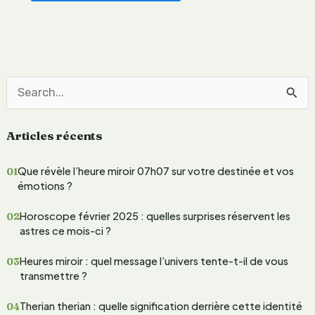
t
u
t
r
e
s
e
s
e
R
f
e
f
Articles récents
c
e
t
h
Que révèle l’heure miroir 07h07 sur votre destinée et vos
s
e
émotions ?
m
i
r
Horoscope février 2025 : quelles surprises réservent les
n
c
astres ce mois-ci ?
c
h
e
Heures miroir : quel message l’univers tente-t-il de vous
u
e
transmettre ?
r
r
Therian therian : quelle signification derrière cette identité