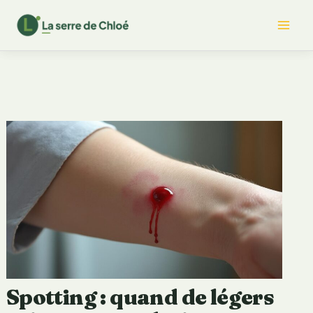
Aller
Mai
au
contenu
Me
Spotting : quand de légers