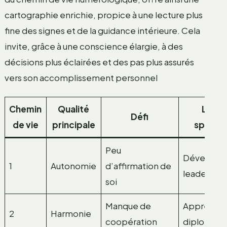
cartographie enrichie, propice à une lecture plus
fine des signes et de la guidance intérieure. Cela
invite, grâce à une conscience élargie, à des
décisions plus éclairées et des pas plus assurés
vers son accomplissement personnel
Chemin
Qualité
Leço
Défi
de vie
principale
spiritue
Peu
Développe
1
Autonomie
d’affirmation de
leadership
soi
Manque de
Apprendre
2
Harmonie
coopération
diplomati