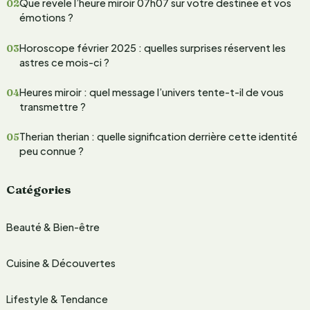
Que révèle l’heure miroir 07h07 sur votre destinée et vos
c
émotions ?
h
Horoscope février 2025 : quelles surprises réservent les
e
astres ce mois-ci ?
r
Heures miroir : quel message l’univers tente-t-il de vous
transmettre ?
:
Therian therian : quelle signification derrière cette identité
peu connue ?
Catégories
Beauté & Bien-être
Cuisine & Découvertes
Lifestyle & Tendance