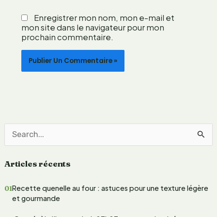
o
r
Enregistrer mon nom, mon e-mail et
a
mon site dans le navigateur pour mon
i
prochain commentaire.
n
e
e
n
g
a
g
é
e
R
e
Articles récents
c
h
Recette quenelle au four : astuces pour une texture légère
e
et gourmande
r