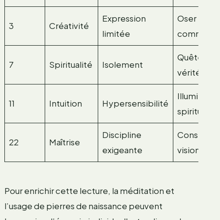
Expression
Oser la
3
Créativité
limitée
communic
Quête de
7
Spiritualité
Isolement
vérité
Illuminatio
11
Intuition
Hypersensibilité
spirituelle
Discipline
Construire
22
Maîtrise
exigeante
vision
Pour enrichir cette lecture, la méditation et
l’usage de pierres de naissance peuvent