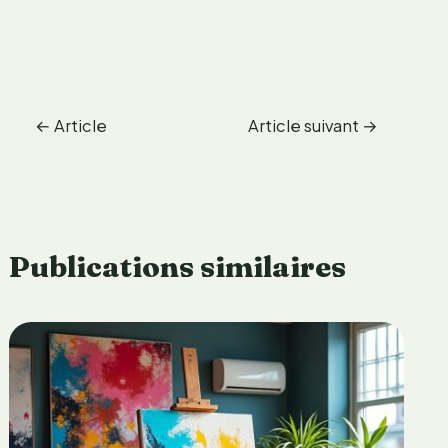
←
Article
Article suivant
→
précédent
Publications similaires
é
l
o
d