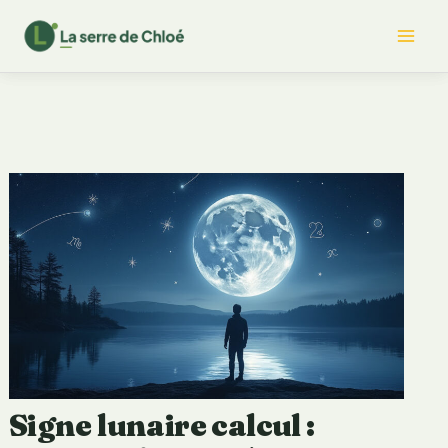
Aller
Mai
au
contenu
Me
Signe lunaire calcul :