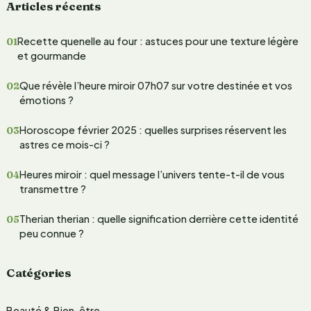
Articles récents
c
h
Recette quenelle au four : astuces pour une texture légère
e
et gourmande
r
Que révèle l’heure miroir 07h07 sur votre destinée et vos
c
émotions ?
h
Horoscope février 2025 : quelles surprises réservent les
e
astres ce mois-ci ?
r
Heures miroir : quel message l’univers tente-t-il de vous
transmettre ?
:
Therian therian : quelle signification derrière cette identité
peu connue ?
Catégories
Beauté & Bien-être