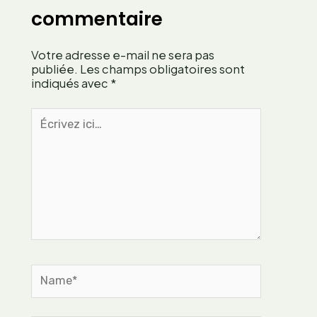
a
ç
t
commentaire
r
a
r
a
i
a
p
Votre adresse e-mail ne sera pas
s
i
p
publiée.
Les champs obligatoires sont
t
indiqués avec
*
e
d
u
’
Écrivez
s
u
ici…
e
n
f
e
r
a
a
r
n
t
ç
i
a
s
i
t
s
Name*
e
e
c
o