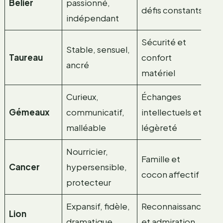
Bélier
passionné,
défis constants
indépendant
Sécurité et
Stable, sensuel,
Taureau
confort
ancré
matériel
Curieux,
Échanges
Gémeaux
communicatif,
intellectuels et
malléable
légèreté
Nourricier,
Famille et
Cancer
hypersensible,
cocon affectif
protecteur
Expansif, fidèle,
Reconnaissance
Lion
dramatique
et admiration