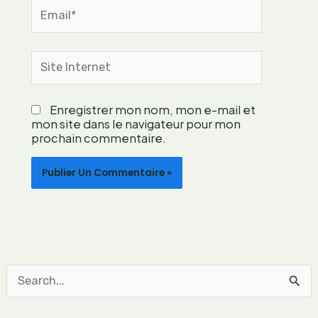
n
Email*
t
e
m
Site
p
Internet
o
r
Enregistrer mon nom, mon e-mail et
a
mon site dans le navigateur pour mon
i
prochain commentaire.
n
e
e
n
g
a
g
é
e
R
e