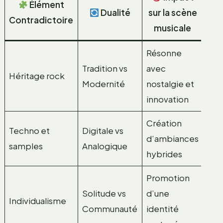
Élément
Dualité
sur la scène
Contradictoire
musicale
Résonne
Tradition vs
avec
Héritage rock
Modernité
nostalgie et
innovation
Création
Techno et
Digitale vs
d’ambiances
samples
Analogique
hybrides
Promotion
Solitude vs
d’une
Individualisme
Communauté
identité