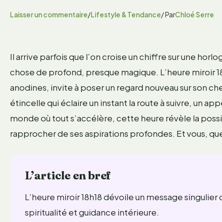
Laisser un commentaire
/
Lifestyle & Tendance
/ Par
Chloé Serre
Il arrive parfois que l’on croise un chiffre sur une h
chose de profond, presque magique. L’heure miroir 18h
anodines, invite à poser un regard nouveau sur son che
étincelle qui éclaire un instant la route à suivre, un ap
monde où tout s’accélère, cette heure révèle la possibi
rapprocher de ses aspirations profondes. Et vous, que
L’article en bref
L’heure miroir 18h18 dévoile un message singulier d
spiritualité et guidance intérieure.