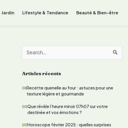
 Jardin
Lifestyle & Tendance
Beauté & Bien-être
R
e
Articles récents
c
h
Recette quenelle au four : astuces pour une
texture légère et gourmande
e
r
Que révèle l’heure miroir 07h07 sur votre
destinée et vos émotions ?
c
Horoscope février 2025 : quelles surprises
h