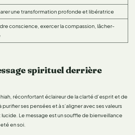
arer une transformation profonde et libératrice
dre conscience, exercer la compassion, lâcher-
e
ssage spirituel derrière
iah, réconfortant éclaireur de la clarté d’esprit et de
 purifier ses pensées et à s’aligner avec ses valeurs
 et lucide. Le message est un souffle de bienveillance
eté en soi.