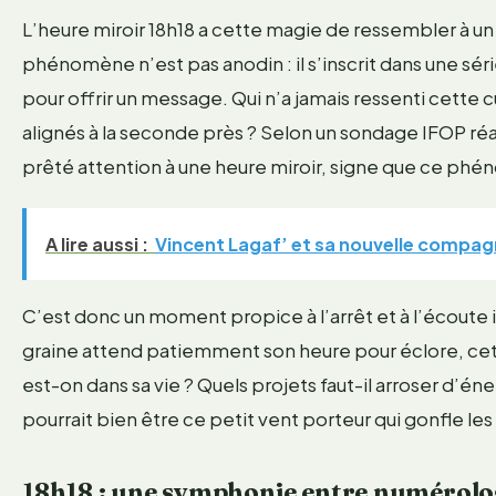
L’heure miroir 18h18 a cette magie de ressembler à un 
phénomène n’est pas anodin : il s’inscrit dans une sé
pour offrir un message. Qui n’a jamais ressenti cette c
alignés à la seconde près ? Selon un sondage IFOP réa
prêté attention à une heure miroir, signe que ce phé
A lire aussi :
Vincent Lagaf’ et sa nouvelle compagn
C’est donc un moment propice à l’arrêt et à l’écoute 
graine attend patiemment son heure pour éclore, cette
est-on dans sa vie ? Quels projets faut-il arroser d’é
pourrait bien être ce petit vent porteur qui gonfle le
18h18 : une symphonie entre numérologi