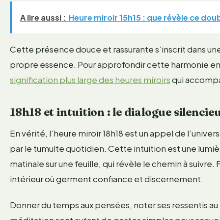
A lire aussi :
Heure miroir 15h15 : que révèle ce doub
Cette présence douce et rassurante s’inscrit dans un
propre essence. Pour approfondir cette harmonie entre
signification plus large des heures miroirs
qui accompa
18h18 et intuition : le dialogue silencie
En vérité, l’heure miroir 18h18 est un appel de l’univer
par le tumulte quotidien. Cette intuition est une lumi
matinale sur une feuille, qui révèle le chemin à suivre. 
intérieur où germent confiance et discernement.
Donner du temps aux pensées, noter ses ressentis au m