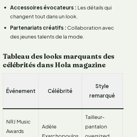
Accessoires évocateurs :
Les détails qui
changent tout dans un look.
Partenariats créatifs :
Collaboration avec
des jeunes talents de la mode.
Tableau des looks marquants des
célébrités dans Hola magazine
Des
Style
Événement
Célébrité
remarqué
ma
Tailleur-
NRJ Music
Adèle
pantalon
Vog
Awards
Exarchopoulos
oversized
Fran