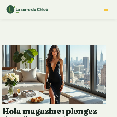
Aller
Mai
au
contenu
Me
Hola magazine : plongez