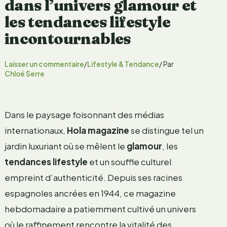
dans l’univers glamour et
les tendances lifestyle
incontournables
Laisser un commentaire
/
Lifestyle & Tendance
/ Par
Chloé Serre
Dans le paysage foisonnant des médias
internationaux,
Hola magazine
se distingue tel un
jardin luxuriant où se mêlent le
glamour
, les
tendances lifestyle
et un souffle culturel
empreint d’authenticité. Depuis ses racines
espagnoles ancrées en 1944, ce magazine
hebdomadaire a patiemment cultivé un univers
où le raffinement rencontre la vitalité des