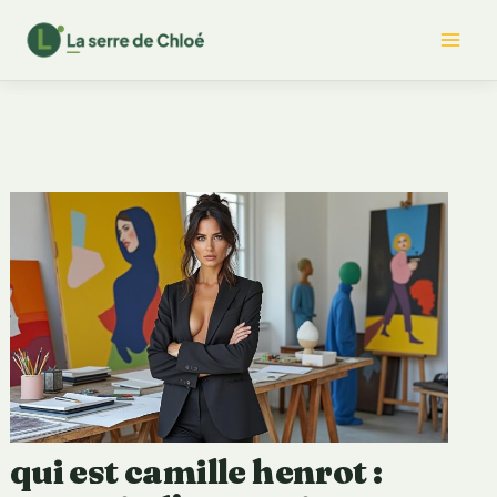
Aller
Mai
au
contenu
Me
qui est camille henrot :