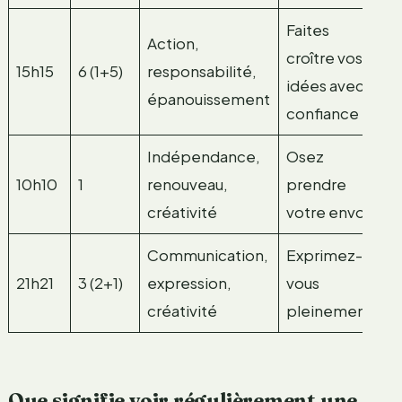
Faites
Action,
croître vos
15h15
6 (1+5)
responsabilité,
idées avec
épanouissement
confiance
Indépendance,
Osez
10h10
1
renouveau,
prendre
créativité
votre envol
Communication,
Exprimez-
21h21
3 (2+1)
expression,
vous
créativité
pleinement
Que signifie voir régulièrement une