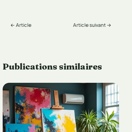
←
Article
Article suivant
→
précédent
Publications similaires
é
l
o
d
a
i
o
e