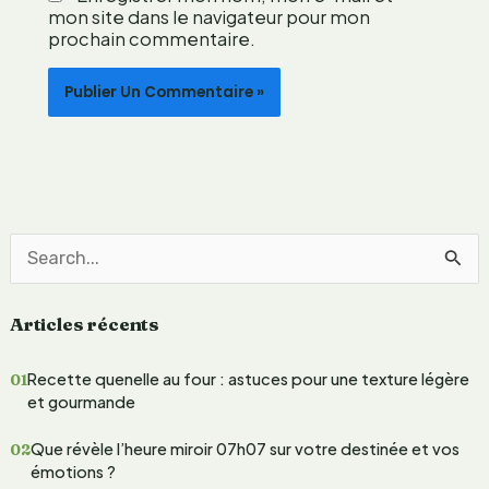
a
mon site dans le navigateur pour mon
i
prochain commentaire.
n
e
e
n
g
a
g
é
e
R
e
Articles récents
c
h
Recette quenelle au four : astuces pour une texture légère
e
et gourmande
r
Que révèle l’heure miroir 07h07 sur votre destinée et vos
c
émotions ?