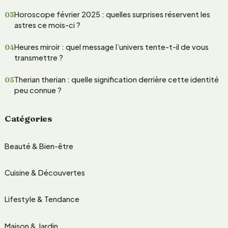
h
Horoscope février 2025 : quelles surprises réservent les
e
astres ce mois-ci ?
r
Heures miroir : quel message l’univers tente-t-il de vous
transmettre ?
:
Therian therian : quelle signification derrière cette identité
peu connue ?
Catégories
Beauté & Bien-être
Cuisine & Découvertes
Lifestyle & Tendance
Maison & Jardin