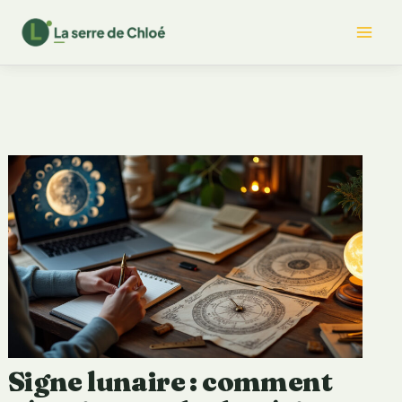
Aller
Mai
au
contenu
Me
Signe lunaire : comment