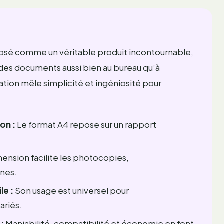
posé comme un véritable produit incontournable,
on des documents aussi bien au bureau qu’à
ion mêle simplicité et ingéniosité pour
on :
Le format A4 repose sur un rapport
ension facilite les photocopies,
nes.
le :
Son usage est universel pour
ariés.
:
Maniabilité, compatibilité et économie en font