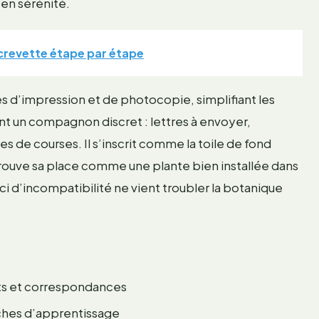
r en sérénité.
crevette étape par étape
es d’impression et de photocopie, simplifiant les
ient un compagnon discret : lettres à envoyer,
es de courses. Il s’inscrit comme la toile de fond
rouve sa place comme une plante bien installée dans
uci d’incompatibilité ne vient troubler la botanique
ts et correspondances
ches d’apprentissage