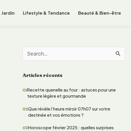
 Jardin
Lifestyle & Tendance
Beauté & Bien-être
R
e
Articles récents
c
h
Recette quenelle au four : astuces pour une
texture légère et gourmande
e
r
Que révèle l’heure miroir 07h07 sur votre
destinée et vos émotions ?
c
Horoscope février 2025 : quelles surprises
h