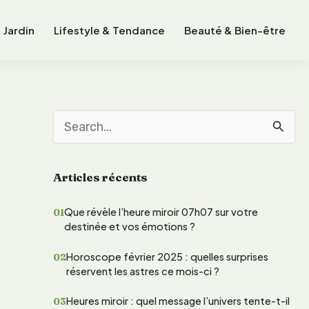
 Jardin
Lifestyle & Tendance
Beauté & Bien-être
R
e
Articles récents
c
h
Que révèle l’heure miroir 07h07 sur votre
destinée et vos émotions ?
e
r
Horoscope février 2025 : quelles surprises
réservent les astres ce mois-ci ?
c
Heures miroir : quel message l’univers tente-t-il
h