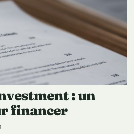
nvestment : un
r financer
e