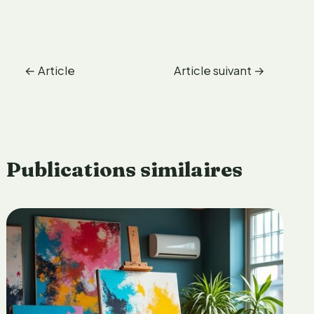
←
Article
Article suivant
→
précédent
Publications similaires
é
l
o
d
a
i
o