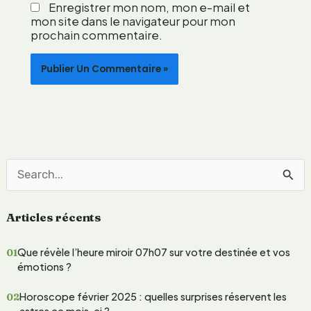
r
Enregistrer mon nom, mon e-mail et
a
mon site dans le navigateur pour mon
i
prochain commentaire.
n
e
e
n
g
a
g
é
e
R
e
Articles récents
c
h
Que révèle l’heure miroir 07h07 sur votre destinée et vos
e
émotions ?
r
Horoscope février 2025 : quelles surprises réservent les
c
astres ce mois-ci ?