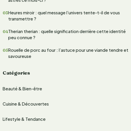
h
Heures miroir : quel message l’univers tente-t-il de vous
e
transmettre ?
r
Therian therian : quelle signification derrière cette identité
peu connue ?
:
Rouelle de porc au four : l’astuce pour une viande tendre et
savoureuse
Catégories
Beauté & Bien-être
Cuisine & Découvertes
Lifestyle & Tendance