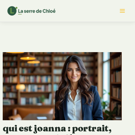
Aller
Mai
au
contenu
Me
qui est joanna : portrait,