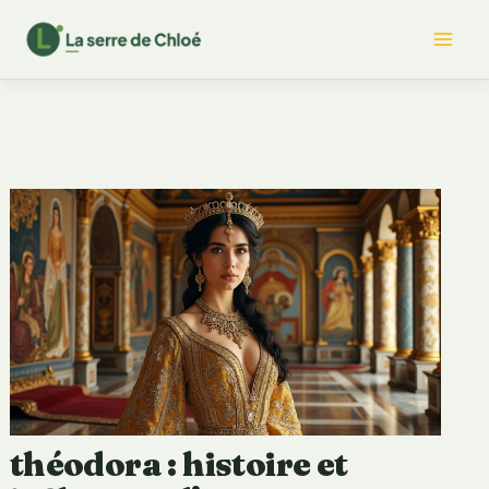
Aller
Mai
au
contenu
Me
théodora : histoire et