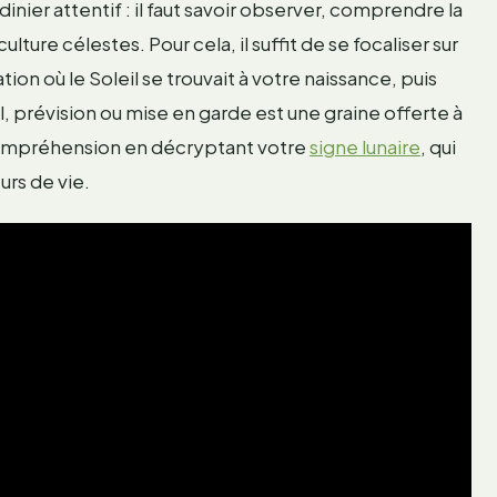
dinier attentif : il faut savoir observer, comprendre la
ture célestes. Pour cela, il suffit de se focaliser sur
ion où le Soleil se trouvait à votre naissance, puis
 prévision ou mise en garde est une graine offerte à
 compréhension en décryptant votre
signe lunaire
, qui
urs de vie.