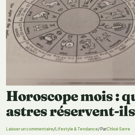
Horoscope mois : qu
astres réservent-ils
Laisser un commentaire
/
Lifestyle & Tendance
/ Par
Chloé Serre