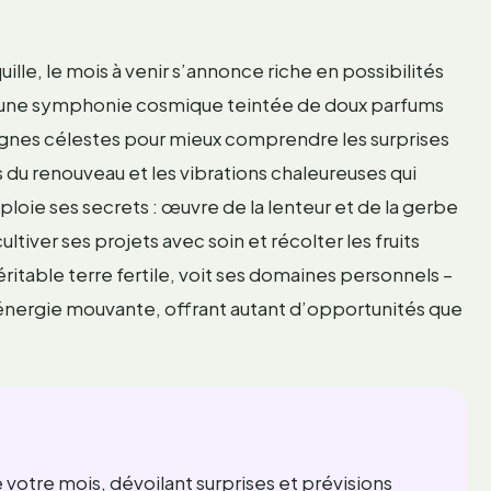
ille, le mois à venir s’annonce riche en possibilités
le une symphonie cosmique teintée de doux parfums
signes célestes pour mieux comprendre les surprises
 du renouveau et les vibrations chaleureuses qui
ploie ses secrets : œuvre de la lenteur et de la gerbe
 cultiver ses projets avec soin et récolter les fruits
ritable terre fertile, voit ses domaines personnels –
e énergie mouvante, offrant autant d’opportunités que
votre mois, dévoilant surprises et prévisions