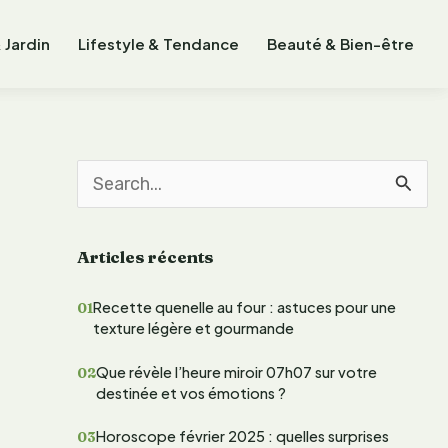
 Jardin
Lifestyle & Tendance
Beauté & Bien-être
R
e
Articles récents
c
h
Recette quenelle au four : astuces pour une
texture légère et gourmande
e
r
Que révèle l’heure miroir 07h07 sur votre
destinée et vos émotions ?
c
Horoscope février 2025 : quelles surprises
h