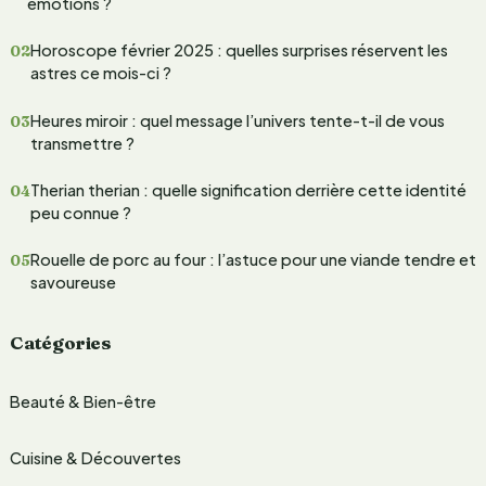
e
émotions ?
r
Horoscope février 2025 : quelles surprises réservent les
c
astres ce mois-ci ?
h
Heures miroir : quel message l’univers tente-t-il de vous
e
transmettre ?
r
Therian therian : quelle signification derrière cette identité
peu connue ?
:
Rouelle de porc au four : l’astuce pour une viande tendre et
savoureuse
Catégories
Beauté & Bien-être
Cuisine & Découvertes