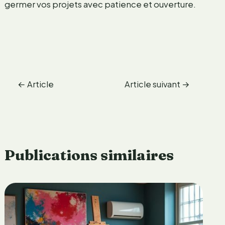
germer vos projets avec patience et ouverture.
←
Article
Article suivant
→
précédent
Publications similaires
é
l