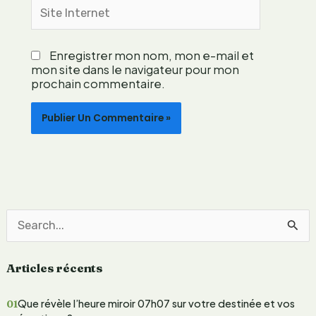
Site
p
Internet
o
r
Enregistrer mon nom, mon e-mail et
a
mon site dans le navigateur pour mon
i
prochain commentaire.
n
e
e
n
g
a
g
é
e
R
e
Articles récents
c
h
Que révèle l’heure miroir 07h07 sur votre destinée et vos