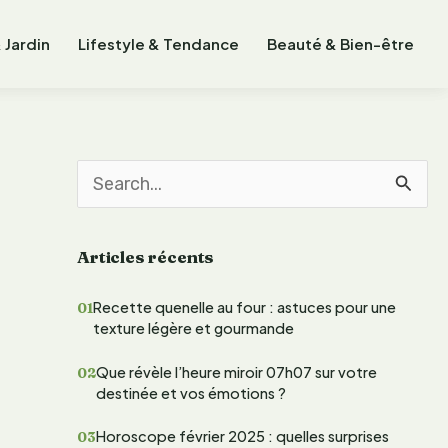
 Jardin
Lifestyle & Tendance
Beauté & Bien-être
R
e
Articles récents
c
h
Recette quenelle au four : astuces pour une
texture légère et gourmande
e
r
Que révèle l’heure miroir 07h07 sur votre
destinée et vos émotions ?
c
Horoscope février 2025 : quelles surprises
h