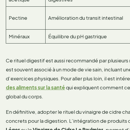
Pectine
Amélioration du transit intestinal
Minéraux
Équilibre du pH gastrique
Ce rituel digestif est aussi recommandé par plusieurs 
est souvent associé à un mode de vie sain, incluant un
d’exercices physiques. Pour aller plus loin, il est intér
des aliments sur la santé
qui expliquent comment ces 
global du corps.
En définitive, adopter le rituel du vinaigre de cidre c
concrets pour la digestion. L’intégration de produits d
Léger
ou le
Vinaigre de Cidre Le Paulmier
, permet d’