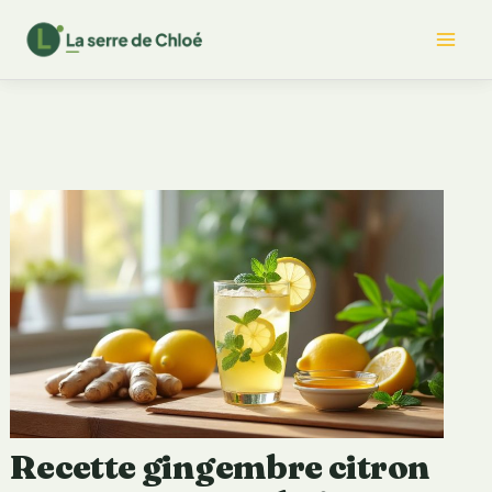
Aller
Mai
au
contenu
Me
Recette gingembre citron