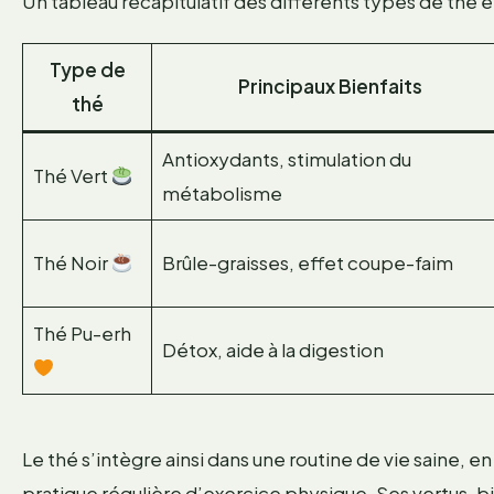
Un tableau récapitulatif des différents types de thé e
Type de
Principaux Bienfaits
thé
Antioxydants, stimulation du
Thé Vert
métabolisme
Thé Noir
Brûle-graisses, effet coupe-faim
Thé Pu-erh
Détox, aide à la digestion
Le thé s’intègre ainsi dans une routine de vie saine, 
pratique régulière d’exercice physique. Ses vertus, b