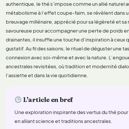
authentique, le thé s’impose comme un allié naturel aux
métabolisme à l’effet coupe-faim, se révèlent dans u
breuvage millénaire, apprécié pour sa légèreté et sa 
savoureuse pour accompagner une perte de poids en 
drainantes, il insuffle une touche d’inspiration à ceux 
gustatif. Au fil des saisons, le rituel de déguster une
connexion avec soi-même et avec la nature. L’engouem
ancestrales revisitées, où tradition et modernité di
l’assiette et dans la vie quotidienne.
L’article en bref
Une exploration inspirante des vertus du thé pou
en alliant science et traditions ancestrales.