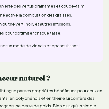
verte des vertus drainantes et coupe-faim.
é active la combustion des graisses.
u thé vert, noir, et autres infusions.
es pour optimiser chaque tasse.
r un mode de vie sain et épanouissant !
nceur naturel ?
 distingue par ses propriétés bénéfiques pour ceux en
nts, en polyphénols et en théine lui confère des
pagner une perte de poids. Bien plus qu’un simple