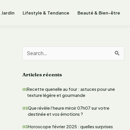
 Jardin
Lifestyle & Tendance
Beauté & Bien-être
R
e
Articles récents
c
h
Recette quenelle au four : astuces pour une
texture légère et gourmande
e
r
Que révèle l’heure miroir 07h07 sur votre
destinée et vos émotions ?
c
Horoscope février 2025 : quelles surprises
h