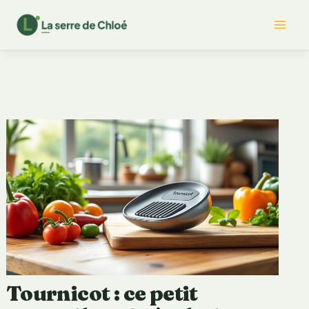
Aller
Mai
au
contenu
Me
Tournicot : ce petit