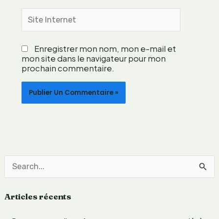
t
Site
a
Internet
t
i
Enregistrer mon nom, mon e-mail et
o
mon site dans le navigateur pour mon
n
prochain commentaire.
l
é
g
è
r
e
?
R
e
Articles récents
c
h