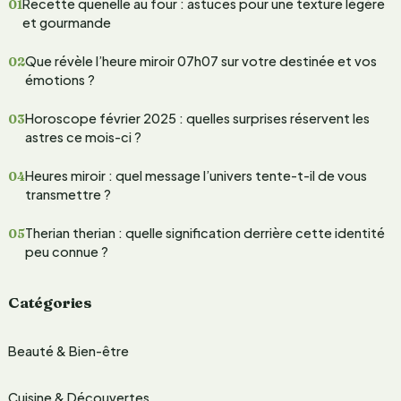
Recette quenelle au four : astuces pour une texture légère
e
et gourmande
r
Que révèle l’heure miroir 07h07 sur votre destinée et vos
c
émotions ?
h
Horoscope février 2025 : quelles surprises réservent les
e
astres ce mois-ci ?
r
Heures miroir : quel message l’univers tente-t-il de vous
transmettre ?
:
Therian therian : quelle signification derrière cette identité
peu connue ?
Catégories
Beauté & Bien-être
Cuisine & Découvertes