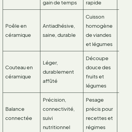
gain de temps
rapide
silic
Cuisson
Poêle en
Antiadhésive,
homogène
Céra
céramique
saine, durable
de viandes
et légumes
Découpe
Léger,
Couteau en
douce des
durablement
Céra
céramique
fruits et
affûté
légumes
Précision,
Pesage
Plast
Balance
connectivité,
précis pour
comp
connectée
suivi
recettes et
élec
nutritionnel
régimes