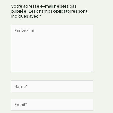
n
l
Votre adresse e-mail ne sera pas
n
o
publiée.
Les champs obligatoires sont
e
r
indiqués avec
*
l
i
s
q
Écrivez
?
u
ici…
e
p
o
u
r
u
n
e
Name*
a
l
i
m
Email*
e
n