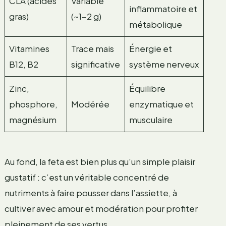
CLA (acides
Variable
inflammatoire et
gras)
(~1-2 g)
métabolique
Vitamines
Trace mais
Énergie et
B12, B2
significative
système nerveux
Zinc,
Équilibre
phosphore,
Modérée
enzymatique et
magnésium
musculaire
Au fond, la feta est bien plus qu’un simple plaisir
gustatif : c’est un véritable concentré de
nutriments à faire pousser dans l’assiette, à
cultiver avec amour et modération pour profiter
pleinement de ses vertus.