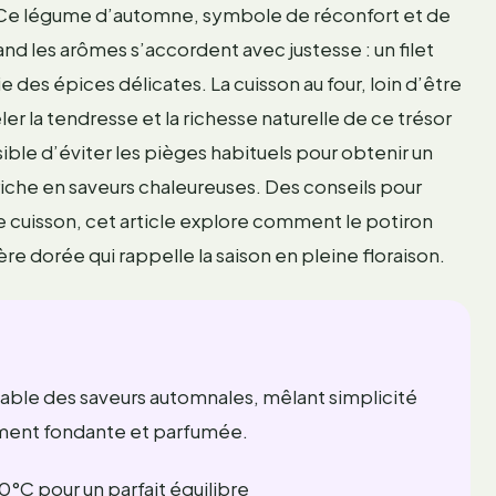
ée. Ce légume d’automne, symbole de réconfort et de
nd les arômes s’accordent avec justesse : un filet
ie des épices délicates. La cuisson au four, loin d’être
er la tendresse et la richesse naturelle de ce trésor
sible d’éviter les pièges habituels pour obtenir un
 riche en saveurs chaleureuses. Des conseils pour
 de cuisson, cet article explore comment le potiron
ière dorée qui rappelle la saison en pleine floraison.
able des saveurs automnales, mêlant simplicité
ement fondante et parfumée.
0°C pour un parfait équilibre