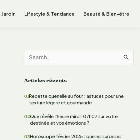
 Jardin
Lifestyle & Tendance
Beauté & Bien-être
R
e
Articles récents
c
h
Recette quenelle au four : astuces pour une
texture légère et gourmande
e
r
Que révèle l’heure miroir 07h07 sur votre
destinée et vos émotions ?
c
Horoscope février 2025 : quelles surprises
h