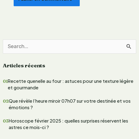
n
t
R
e
Articles récents
c
h
Recette quenelle au four : astuces pour une texture légère
e
et gourmande
r
Que révèle l’heure miroir 07h07 sur votre destinée et vos
c
émotions ?
h
Horoscope février 2025 : quelles surprises réservent les
e
astres ce mois-ci ?
r