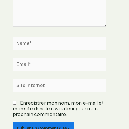
a
c
n
i
t
t
e
r
s
o
n
Name*
n
e
l
Email*
l
e
f
Site
a
Internet
c
i
Enregistrer mon nom, mon e-mail et
l
mon site dans le navigateur pour mon
e
prochain commentaire.
m
e