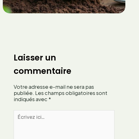
e
r
p
l
o
a
u
b
r
o
m
u
u
t
l
u
Laisser un
t
r
i
e
commentaire
p
d
l
e
i
Votre adresse e-mail ne sera pas
v
e
publiée.
Les champs obligatoires sont
e
r
indiqués avec
*
r
v
v
Écrivez
o
e
ici…
s
i
p
n
l
e