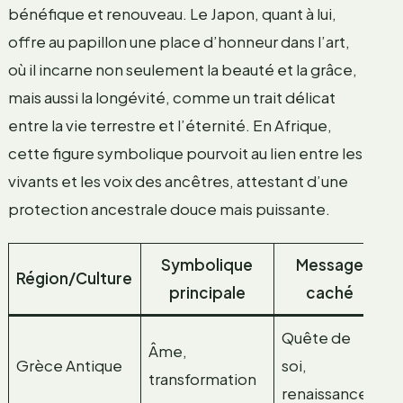
bénéfique et renouveau. Le Japon, quant à lui,
offre au papillon une place d’honneur dans l’art,
où il incarne non seulement la beauté et la grâce,
mais aussi la longévité, comme un trait délicat
entre la vie terrestre et l’éternité. En Afrique,
cette figure symbolique pourvoit au lien entre les
vivants et les voix des ancêtres, attestant d’une
protection ancestrale douce mais puissante.
Symbolique
Message
Région/Culture
principale
caché
m
Quête de
Âme,
M
Grèce Antique
soi,
transformation
P
renaissance