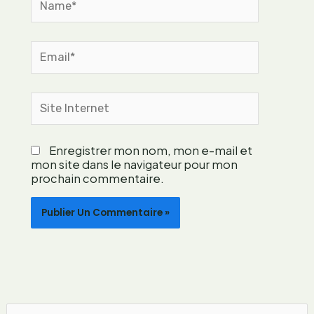
e
c
o
n
Email*
t
e
m
Site
p
Internet
o
r
Enregistrer mon nom, mon e-mail et
a
mon site dans le navigateur pour mon
i
prochain commentaire.
n
e
e
n
g
a
g
é