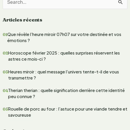
e
R
e
Articles récents
c
h
Que révèle l’heure miroir 07h07 sur votre destinée et vos
e
émotions ?
r
Horoscope février 2025 : quelles surprises réservent les
c
astres ce mois-ci ?
h
Heures miroir : quel message l’univers tente-t-il de vous
e
transmettre ?
r
Therian therian : quelle signification derrière cette identité
peu connue ?
:
Rouelle de porc au four : l’astuce pour une viande tendre et
savoureuse