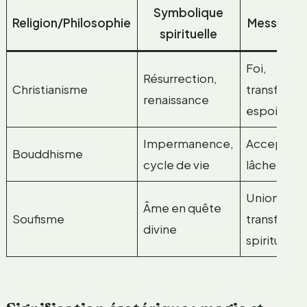
Symbolique
Religion/Philosophie
Messages 
spirituelle
Foi,
Résurrection,
Christianisme
transforma
renaissance
espoir
Impermanence,
Acceptati
Bouddhisme
cycle de vie
lâcher-pri
Union,
Âme en quête
Soufisme
transforma
divine
spirituelle