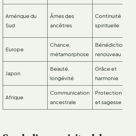
C
Amérique du
Âmes des
Continuité
a
Sud
ancêtres
spirituelle
A
Chance,
Bénédiction,
S
Europe
métamorphose
renouveau
p
Beauté,
Grâce et
A
Japon
longévité
harmonie
t
Communication
Protection
R
Afrique
ancestrale
et sagesse
t