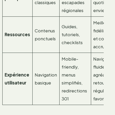
classiques
escapades
quotidiens
régionales
envies
Meilleure
Guides,
Contenus
fidélisatio
Ressources
tutoriels,
ponctuels
et confia
checklists
accrue
Mobile-
Navigatio
friendly,
fluide et
Expérience
Navigation
menus
agréable,
utilisateur
basique
simplifiés,
retour
redirections
régulier
301
favorisé