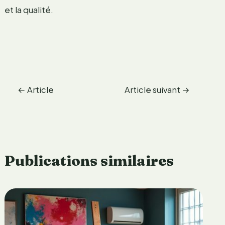
et la qualité.
←
Article
Article suivant
→
précédent
Publications similaires
é