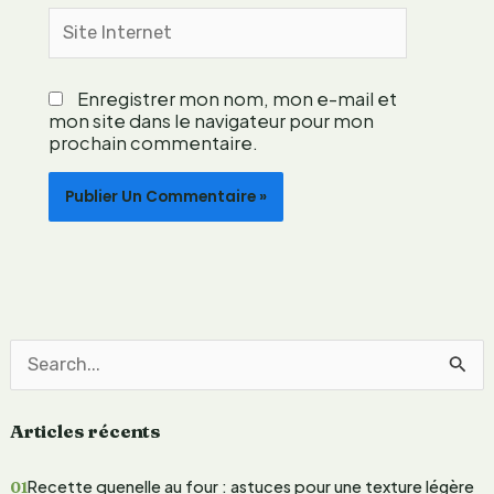
m
Site
p
Internet
o
r
Enregistrer mon nom, mon e-mail et
a
mon site dans le navigateur pour mon
i
prochain commentaire.
n
e
e
n
g
a
g
é
e
R
e
Articles récents
c
h
Recette quenelle au four : astuces pour une texture légère