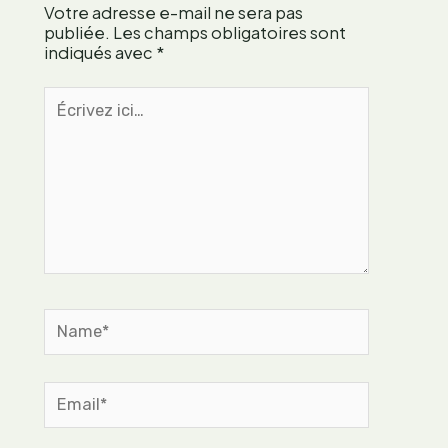
p
Votre adresse e-mail ne sera pas
s
i
p
publiée.
Les champs obligatoires sont
t
indiqués avec
*
e
d
u
’
Écrivez
s
u
ici…
e
n
f
e
r
a
a
r
n
t
ç
i
a
s
i
t
s
Name*
e
e
c
o
n
Email*
t
e