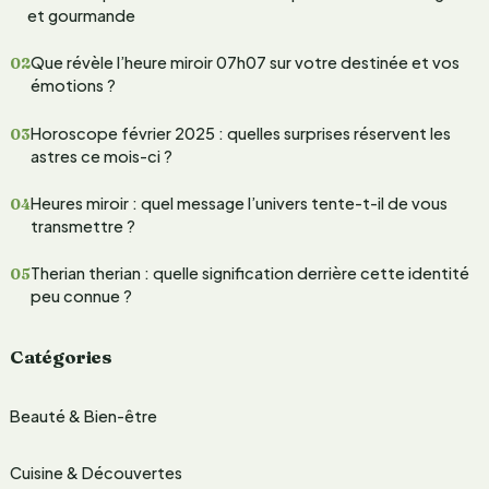
e
et gourmande
r
Que révèle l’heure miroir 07h07 sur votre destinée et vos
c
émotions ?
h
Horoscope février 2025 : quelles surprises réservent les
e
astres ce mois-ci ?
r
Heures miroir : quel message l’univers tente-t-il de vous
transmettre ?
:
Therian therian : quelle signification derrière cette identité
peu connue ?
Catégories
Beauté & Bien-être
Cuisine & Découvertes