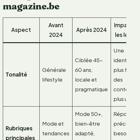
magazine.be
Avant
Impact p
Aspect
Après 2024
2024
les lecte
Une
Ciblée 45-
identifica
Générale
60 ans,
plus forte 
Tonalité
lifestyle
locale et
des
pragmatique
contenus
plus utiles
Mode 50+,
Réponse
Mode et
bien-être
précise au
Rubriques
tendances
adapté,
besoins
principales