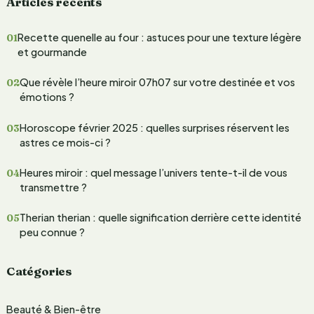
Articles récents
c
h
Recette quenelle au four : astuces pour une texture légère
e
et gourmande
r
Que révèle l’heure miroir 07h07 sur votre destinée et vos
c
émotions ?
h
Horoscope février 2025 : quelles surprises réservent les
e
astres ce mois-ci ?
r
Heures miroir : quel message l’univers tente-t-il de vous
transmettre ?
:
Therian therian : quelle signification derrière cette identité
peu connue ?
Catégories
Beauté & Bien-être