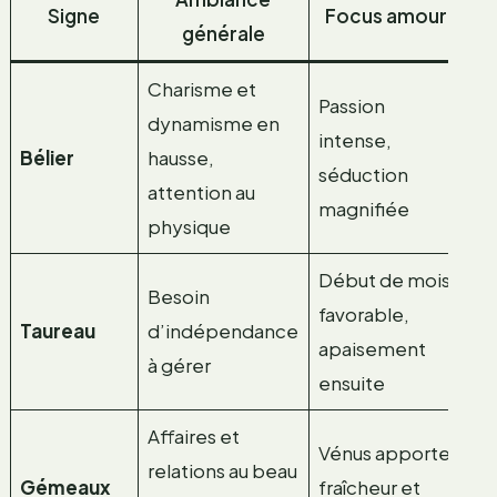
Signe
Focus amour
générale
pr
Charisme et
Passion
Tr
dynamisme en
intense,
éq
Bélier
hausse,
séduction
b
attention au
magnifiée
co
physique
Début de mois
Besoin
favorable,
Op
Taureau
d’indépendance
apaisement
en
à gérer
ensuite
Affaires et
Id
Vénus apporte
relations au beau
lu
Gémeaux
fraîcheur et