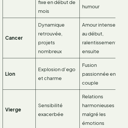
fixe en début de
so
humour
mois
ac
Dynamique
Amour intense
No
retrouvée,
au début,
én
Cancer
projets
ralentissement
ex
nombreux
ensuite
Ma
Fusion
Explosion d’ego
Pr
Lion
passionnée en
et charme
l’
couple
Relations
So
Sensibilité
harmonieuses
de
Vierge
exacerbée
malgré les
de
émotions
bi