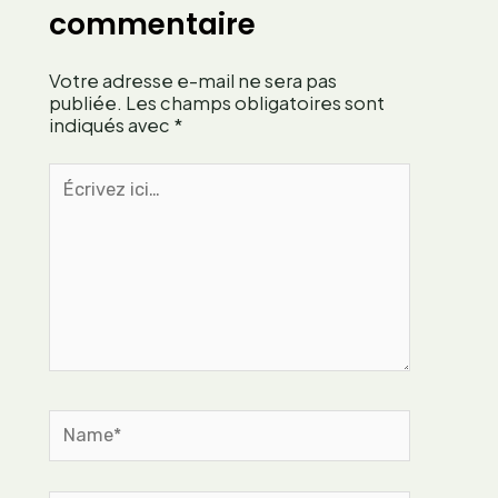
ç
t
commentaire
r
a
r
a
i
a
p
Votre adresse e-mail ne sera pas
s
i
p
publiée.
Les champs obligatoires sont
t
indiqués avec
*
e
d
u
’
Écrivez
s
u
ici…
e
n
f
e
r
a
a
r
n
t
ç
i
a
s
i
t
s
Name*
e
e
c
o