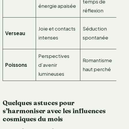
temps de
tr
énergie apaisée
réflexion
At
Joie et contacts
Séduction
Verseau
ex
intenses
spontanée
co
Perspectives
C
Romantisme
Poissons
d’avenir
po
haut perché
lumineuses
im
Quelques astuces pour
s’harmoniser avec les influences
cosmiques du mois