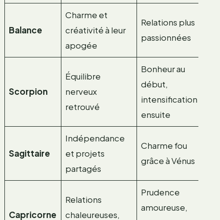
Charme et
Re
Relations plus
Balance
créativité à leur
ef
passionnées
apogée
ch
Bonheur au
Équilibre
C
début,
Scorpion
nerveux
va
intensification
retrouvé
em
ensuite
Indépendance
Pr
Charme fou
Sagittaire
et projets
éq
grâce à Vénus
partagés
en
Prudence
Relations
amoureuse,
Co
Capricorne
chaleureuses,