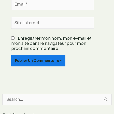
n
Email*
t
e
m
Site
p
Internet
o
r
Enregistrer mon nom, mon e-mail et
a
mon site dans le navigateur pour mon
i
prochain commentaire.
n
e
e
n
g
a
g
é
e
R
e