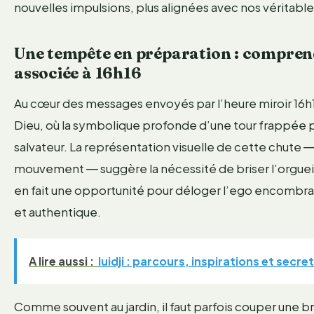
nouvelles impulsions, plus alignées avec nos véritable
Une tempête en préparation : comprend
associée à 16h16
Au cœur des messages envoyés par l’heure miroir 16h16 
Dieu, où la symbolique profonde d’une tour frappée p
salvateur. La représentation visuelle de cette chute ―
mouvement ― suggère la nécessité de briser l’orgueil e
en fait une opportunité pour déloger l’ego encombran
et authentique.
A lire aussi :
luidji : parcours, inspirations et secr
Comme souvent au jardin, il faut parfois couper une b