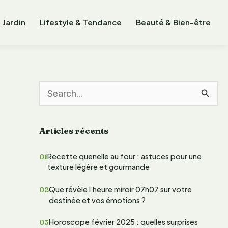
 Jardin
Lifestyle & Tendance
Beauté & Bien-être
R
e
Articles récents
c
h
Recette quenelle au four : astuces pour une
texture légère et gourmande
e
r
Que révèle l’heure miroir 07h07 sur votre
destinée et vos émotions ?
c
Horoscope février 2025 : quelles surprises
h