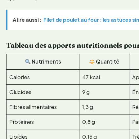
A lire aussi :
Filet de poulet au four : les astuces 
Tableau des apports nutritionnels pou
Nutriments
Quantité
Calories
47 kcal
Ap
Glucides
9 g
Én
Fibres alimentaires
1,3 g
Ré
Protéines
0,8 g
Pa
Lipides
0,15 g
Tr