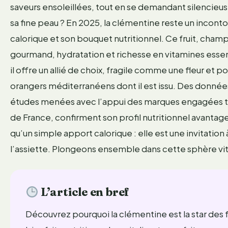
saveurs ensoleillées, tout en se demandant silencieus
sa fine peau ? En 2025, la clémentine reste un incont
calorique et son bouquet nutritionnel. Ce fruit, champ
gourmand, hydratation et richesse en vitamines essent
il offre un allié de choix, fragile comme une fleur et
orangers méditerranéens dont il est issu. Des données
études menées avec l’appui des marques engagées te
de France, confirment son profil nutritionnel avantage
qu’un simple apport calorique : elle est une invitation 
l’assiette. Plongeons ensemble dans cette sphère v
L’article en bref
Découvrez pourquoi la clémentine est la star des fru