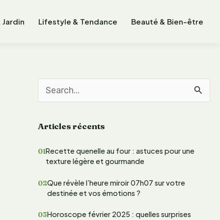
 Jardin
Lifestyle & Tendance
Beauté & Bien-être
R
e
Articles récents
c
h
Recette quenelle au four : astuces pour une
texture légère et gourmande
e
r
Que révèle l’heure miroir 07h07 sur votre
destinée et vos émotions ?
c
Horoscope février 2025 : quelles surprises
h