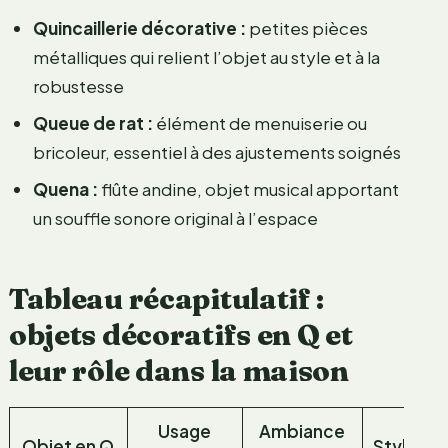
Quincaillerie décorative :
petites pièces
métalliques qui relient l’objet au style et à la
robustesse
Queue de rat :
élément de menuiserie ou
bricoleur, essentiel à des ajustements soignés
Quena :
flûte andine, objet musical apportant
un souffle sonore original à l’espace
Tableau récapitulatif :
objets décoratifs en Q et
leur rôle dans la maison
Usage
Ambiance
Objet en Q
Style as