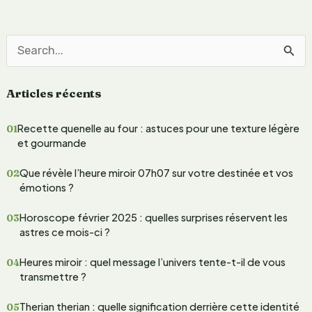
R
e
Articles récents
c
h
Recette quenelle au four : astuces pour une texture légère
e
et gourmande
r
Que révèle l’heure miroir 07h07 sur votre destinée et vos
c
émotions ?
h
Horoscope février 2025 : quelles surprises réservent les
e
astres ce mois-ci ?
r
Heures miroir : quel message l’univers tente-t-il de vous
transmettre ?
:
Therian therian : quelle signification derrière cette identité