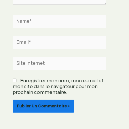
e
r
s
o
n
Name*
n
e
l
Email*
l
e
f
Site
a
Internet
c
i
Enregistrer mon nom, mon e-mail et
l
mon site dans le navigateur pour mon
e
prochain commentaire.
m
e
n
t