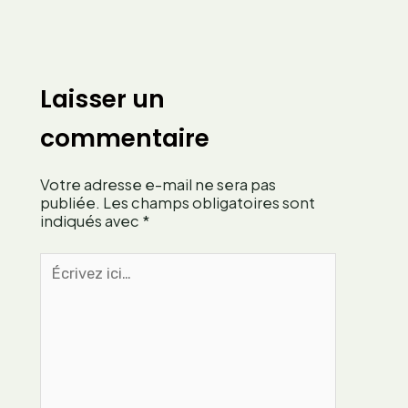
b
r
o
m
u
u
t
l
u
Laisser un
t
r
i
e
commentaire
p
d
l
e
i
Votre adresse e-mail ne sera pas
v
e
publiée.
Les champs obligatoires sont
e
r
indiqués avec
*
r
v
v
Écrivez
o
e
ici…
s
i
p
n
l
e
a
c
n
i
t
t