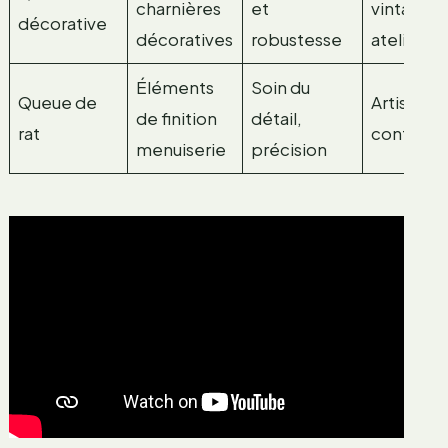
charnières
et
vintage,
décorative
décoratives
robustesse
atelier
Éléments
Soin du
Queue de
Artisanat,
de finition
détail,
rat
contemp
menuiserie
précision