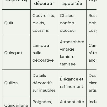
décoratif
apportée
Couvre-lits,
Chaleur,
Rustique,
Quilt
plaids,
confort,
bohème,
coussins
douceur
cosy
Atmosphère
Lampe à
Campagn
vintage,
Quinquet
huile
rétro, c
lumière
décorative
ancien
tamisée
Détails
Design
Élégance et
Quillon
décoratifs
classique
raffinement
sur meubles
artisanal
Poignées,
Authenticité
Industriel
Quincaillerie