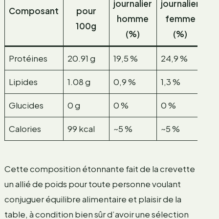
journalier
journalier
Composant
pour
homme
femme
100g
(%)
(%)
Protéines
20.91 g
19,5 %
24,9 %
Lipides
1.08 g
0,9 %
1,3 %
Glucides
0 g
0 %
0 %
Calories
99 kcal
~5 %
~5 %
Cette composition étonnante fait de la crevette
un allié de poids pour toute personne voulant
conjuguer équilibre alimentaire et plaisir de la
table, à condition bien sûr d’avoir une sélection