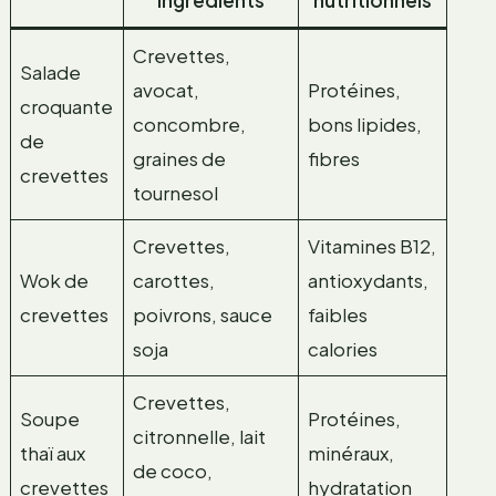
Crevettes,
Salade
avocat,
Protéines,
croquante
concombre,
bons lipides,
de
graines de
fibres
crevettes
tournesol
Crevettes,
Vitamines B12,
Wok de
carottes,
antioxydants,
crevettes
poivrons, sauce
faibles
soja
calories
Crevettes,
Soupe
Protéines,
citronnelle, lait
thaï aux
minéraux,
de coco,
crevettes
hydratation