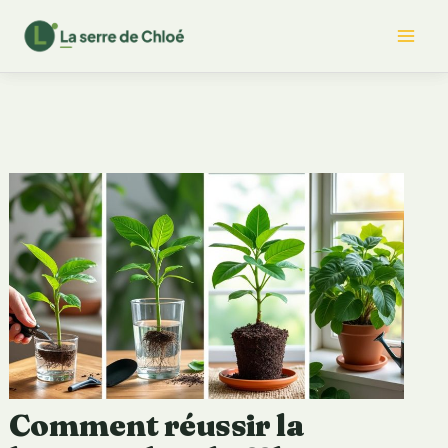
Aller
Mai
au
contenu
Me
Comment réussir la