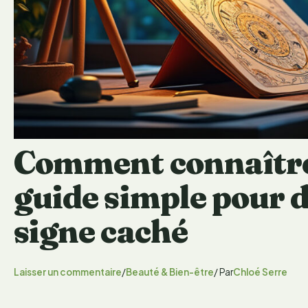
Comment connaître
guide simple pour 
signe caché
Laisser un commentaire
/
Beauté & Bien-être
/ Par
Chloé Serre