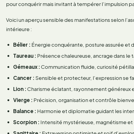
pour conquérir mais invitant à tempérer l’impulsion pa
Voici un aperçu sensible des manifestations selon l’asc
intérieure :
Bélier :
Énergie conquérante, posture assurée et 
Taureau :
Présence chaleureuse, ancrage dans le tan
Gémeaux :
Communication fluide, curiosité pétilla
Cancer :
Sensible et protecteur, l’expression se fa
Lion :
Charisme éclatant, rayonnement généreux e
Vierge :
Précision, organisation et contrôle bienvei
Balance :
Harmonie et diplomatie guidant les inter
Scorpion :
Intensité mystérieuse, magnétisme et
Sagittaire :
Extraversion optimiste et soif d’explor