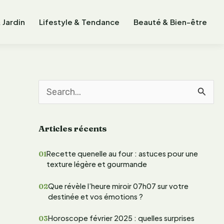
 Jardin
Lifestyle & Tendance
Beauté & Bien-être
R
e
Articles récents
c
h
Recette quenelle au four : astuces pour une
texture légère et gourmande
e
r
Que révèle l’heure miroir 07h07 sur votre
destinée et vos émotions ?
c
Horoscope février 2025 : quelles surprises
h