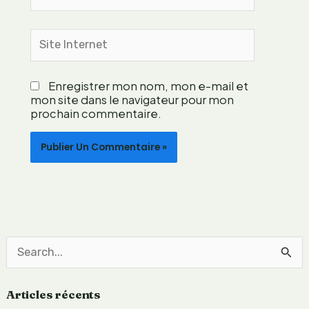
e
m
Site
p
Internet
o
r
Enregistrer mon nom, mon e-mail et
a
mon site dans le navigateur pour mon
i
prochain commentaire.
n
e
e
n
g
a
g
é
e
R
e
Articles récents
c