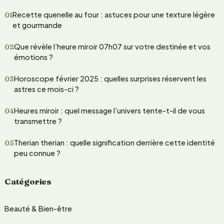
h
Recette quenelle au four : astuces pour une texture légère
e
et gourmande
r
Que révèle l’heure miroir 07h07 sur votre destinée et vos
c
émotions ?
h
Horoscope février 2025 : quelles surprises réservent les
e
astres ce mois-ci ?
r
Heures miroir : quel message l’univers tente-t-il de vous
transmettre ?
:
Therian therian : quelle signification derrière cette identité
peu connue ?
Catégories
Beauté & Bien-être