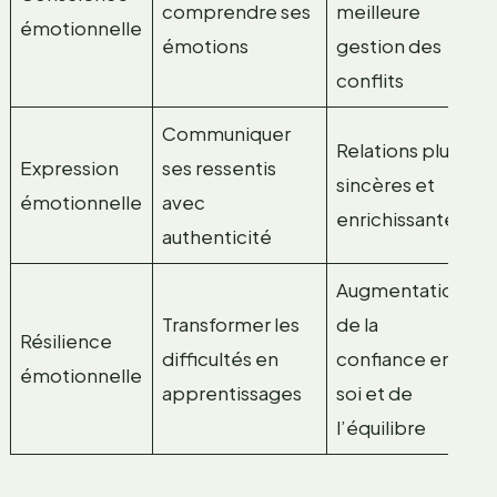
comprendre ses
meilleure
émotionnelle
émotions
gestion des
conflits
Communiquer
Relations plus
Expression
ses ressentis
sincères et
émotionnelle
avec
enrichissantes
authenticité
Augmentation
Transformer les
de la
Résilience
difficultés en
confiance en
émotionnelle
apprentissages
soi et de
l’équilibre