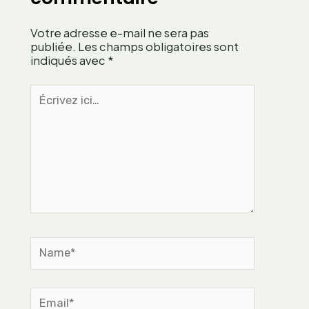
a
r
a
i
a
p
Votre adresse e-mail ne sera pas
s
i
p
publiée.
Les champs obligatoires sont
t
indiqués avec
*
e
d
u
’
Écrivez
s
u
ici…
e
n
f
e
r
a
a
r
n
t
ç
i
a
s
i
t
s
Name*
e
e
c
o
n
Email*
t