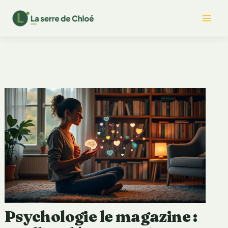
Aller
Mai
au
contenu
Me
Psychologie le magazine :