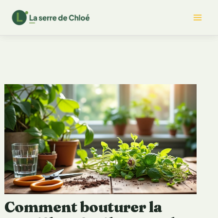
Aller
Mai
au
contenu
Me
Comment bouturer la