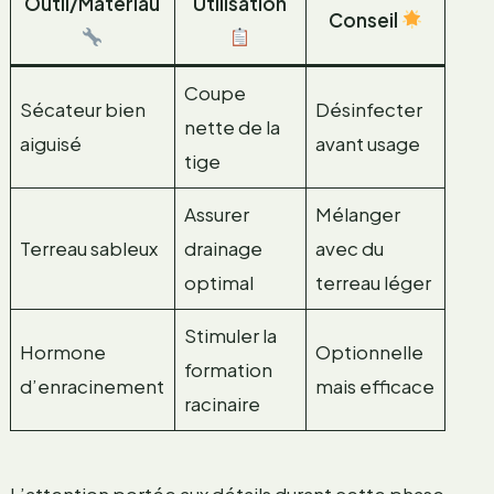
Outil/Matériau
Utilisation
Conseil
Coupe
Sécateur bien
Désinfecter
nette de la
aiguisé
avant usage
tige
Assurer
Mélanger
Terreau sableux
drainage
avec du
optimal
terreau léger
Stimuler la
Hormone
Optionnelle
formation
d’enracinement
mais efficace
racinaire