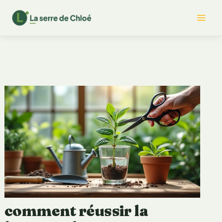
Aller
Mai
au
contenu
Me
comment réussir la