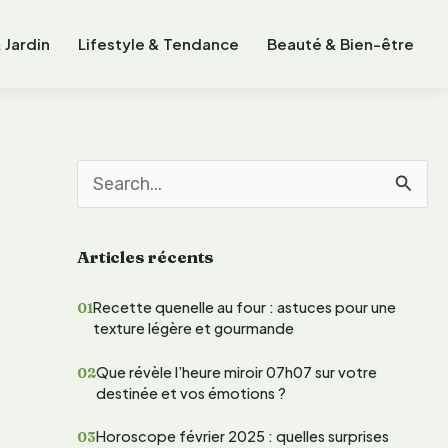
 Jardin
Lifestyle & Tendance
Beauté & Bien-être
R
e
Articles récents
c
h
Recette quenelle au four : astuces pour une
texture légère et gourmande
e
r
Que révèle l’heure miroir 07h07 sur votre
destinée et vos émotions ?
c
Horoscope février 2025 : quelles surprises
h