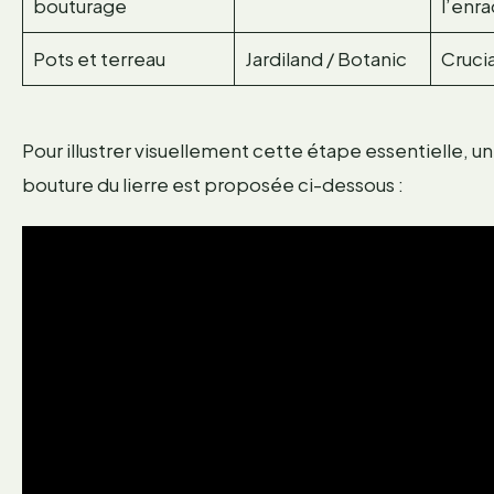
bouturage
l’enr
Pots et terreau
Jardiland / Botanic
Crucia
Pour illustrer visuellement cette étape essentielle, une
bouture du lierre est proposée ci-dessous :