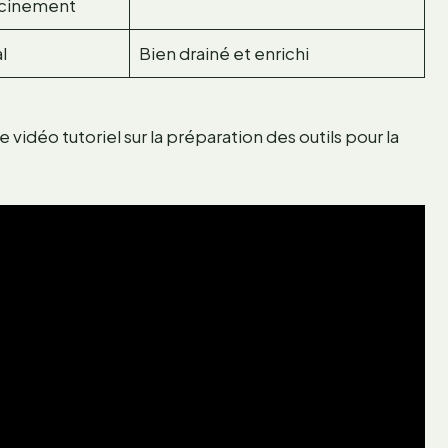
acinement
l
Bien drainé et enrichi
 vidéo tutoriel sur la préparation des outils pour la