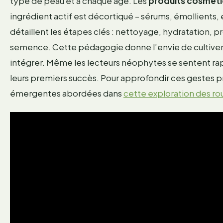
type de peau et à chaque âge. Les
produits cosmét
ingrédient actif est décortiqué – sérums, émollients, e
détaillent les étapes clés : nettoyage, hydratation, 
semence. Cette pédagogie donne l’envie de cultiver s
intégrer. Même les lecteurs néophytes se sentent ra
leurs premiers succès. Pour approfondir ces gestes pr
émergentes abordées dans
cette exploration des r