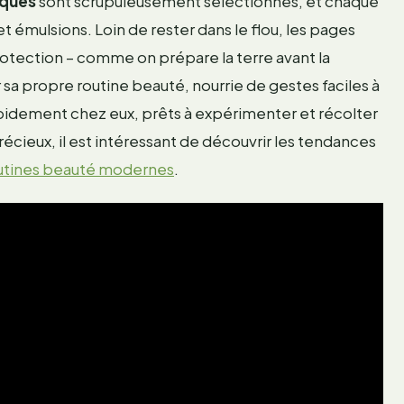
iques
sont scrupuleusement sélectionnés, et chaque
t émulsions. Loin de rester dans le flou, les pages
protection – comme on prépare la terre avant la
a propre routine beauté, nourrie de gestes faciles à
pidement chez eux, prêts à expérimenter et récolter
écieux, il est intéressant de découvrir les tendances
outines beauté modernes
.