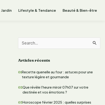
 Jardin
Lifestyle & Tendance
Beauté & Bien-être
R
e
Articles récents
c
h
Recette quenelle au four : astuces pour une
texture légère et gourmande
e
r
Que révèle l’heure miroir 07h07 sur votre
destinée et vos émotions ?
c
Horoscope février 2025 : quelles surprises
h