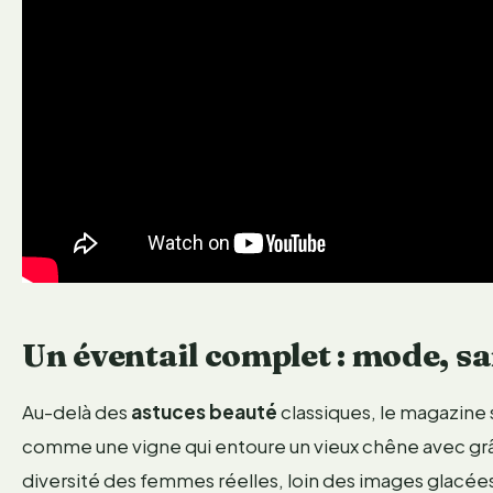
Un éventail complet : mode, s
Au-delà des
astuces beauté
classiques, le magazine 
comme une vigne qui entoure un vieux chêne avec g
diversité des femmes réelles, loin des images glacées