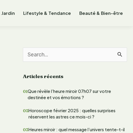
 Jardin
Lifestyle & Tendance
Beauté & Bien-être
R
e
Articles récents
c
h
Que révèle l’heure miroir 07h07 sur votre
destinée et vos émotions ?
e
r
Horoscope février 2025 : quelles surprises
réservent les astres ce mois-ci ?
c
Heures miroir : quel message l’univers tente-t-il
h