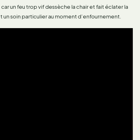
 un feu trop vif dessèche la chair et fait éclater la
et un soin particulier au moment d’enfournement.