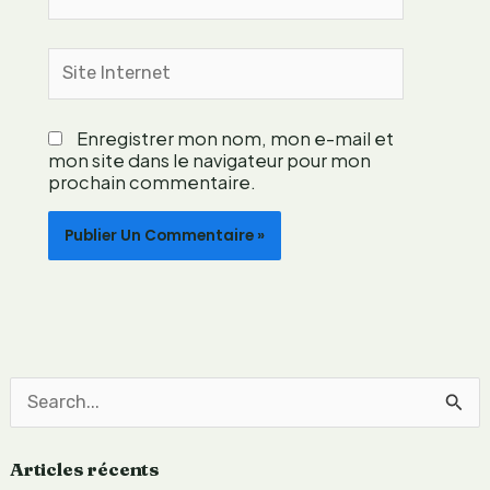
e
f
Site
a
Internet
c
i
Enregistrer mon nom, mon e-mail et
l
mon site dans le navigateur pour mon
e
prochain commentaire.
m
e
n
t
R
e
Articles récents
c