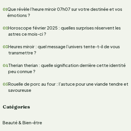
h
Que révèle l’heure miroir 07h07 sur votre destinée et vos
e
émotions ?
r
Horoscope février 2025 : quelles surprises réservent les
c
astres ce mois-ci ?
h
Heures miroir : quel message l’univers tente-t-il de vous
e
transmettre ?
r
Therian therian : quelle signification derrière cette identité
peu connue ?
:
Rouelle de porc au four : l’astuce pour une viande tendre et
savoureuse
Catégories
Beauté & Bien-être