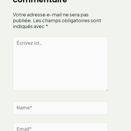
d
l
e
i
Votre adresse e-mail ne sera pas
v
e
publiée.
Les champs obligatoires sont
e
r
indiqués avec
*
r
v
v
Écrivez
o
e
ici…
s
i
p
n
l
e
a
c
n
i
t
t
e
r
s
o
n
Name*
n
e
l
Email*
l