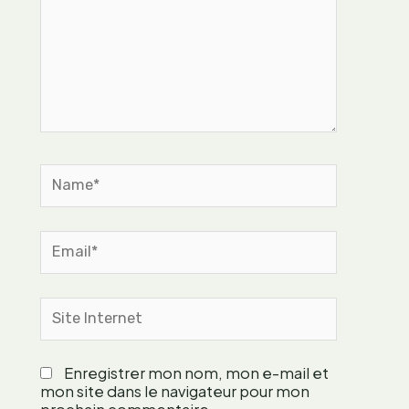
i
p
n
l
e
a
c
n
i
t
t
e
r
s
o
n
Name*
n
e
l
Email*
l
e
f
Site
a
Internet
c
i
Enregistrer mon nom, mon e-mail et
l
mon site dans le navigateur pour mon
e