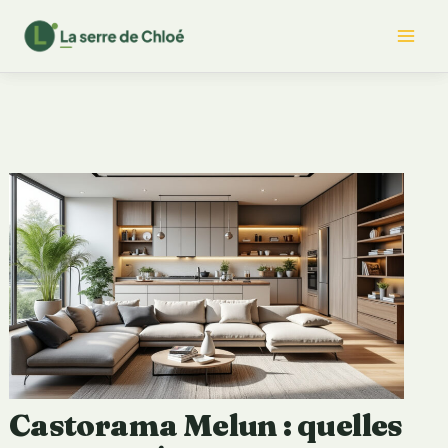
Aller
Mai
au
contenu
Me
Castorama Melun : quelles