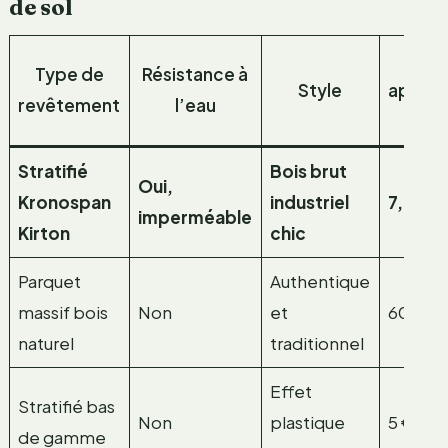
de sol
Pr
Type de
Résistance à
Style
approx
revêtement
l’eau
(€/
Stratifié
Bois brut
Oui,
Kronospan
industriel
7,99 €
imperméable
Kirton
chic
Parquet
Authentique
massif bois
Non
et
60 € et
naturel
traditionnel
Effet
Stratifié bas
Non
plastique
5 € env
de gamme