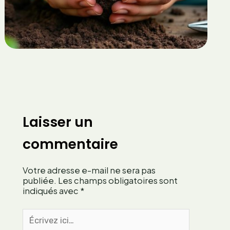
e
2
a
s
5
n
p
i
t
e
r
p
l
o
a
u
b
r
o
m
u
u
t
l
u
Laisser un
t
r
i
e
commentaire
p
d
l
e
i
Votre adresse e-mail ne sera pas
v
e
publiée.
Les champs obligatoires sont
e
r
indiqués avec
*
r
v
v
Écrivez
o
e
ici…
s