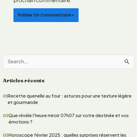
prochain commentaire.
m
e
n
t
R
e
Articles récents
c
h
Recette quenelle au four : astuces pour une texture légère
e
et gourmande
r
Que révèle l’heure miroir 07h07 sur votre destinée et vos
c
émotions ?
h
Horoscope février 2025 : quelles surprises réservent les