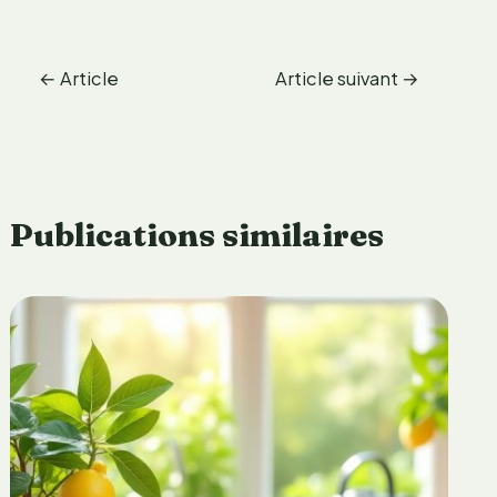
←
Article
Article suivant
→
précédent
Publications similaires
C
o
m
m
a
e
o
n
û