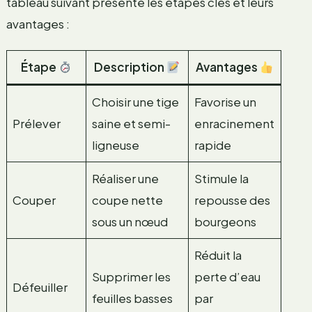
tableau suivant présente les étapes clés et leurs
avantages :
Étape
Description
Avantages
Choisir une tige
Favorise un
Prélever
saine et semi-
enracinement
ligneuse
rapide
Réaliser une
Stimule la
Couper
coupe nette
repousse des
sous un nœud
bourgeons
Réduit la
Supprimer les
perte d’eau
Défeuiller
feuilles basses
par