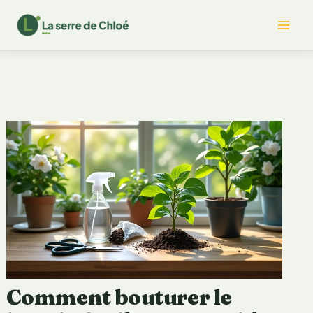
Aller
Mai
au
contenu
Me
Comment bouturer le