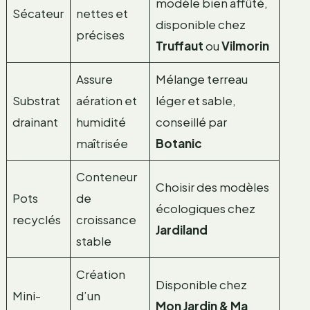
modèle bien affûté,
Sécateur
nettes et
disponible chez
précises
Truffaut
ou
Vilmorin
Assure
Mélange terreau
Substrat
aération et
léger et sable,
drainant
humidité
conseillé par
maîtrisée
Botanic
Conteneur
Choisir des modèles
Pots
de
écologiques chez
recyclés
croissance
Jardiland
stable
Création
Disponible chez
Mini-
d’un
Mon Jardin & Ma