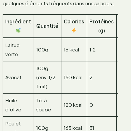
quelques éléments fréquents dans nos salades :
Ingrédient
Calories
Protéines
Lipi
Quantité
(g)
(g
Laitue
100g
16 kcal
1,2
0,2
verte
100g
Avocat
(env. 1/2
160 kcal
2
15
fruit)
Huile
1 c. à
120 kcal
0
14
d’olive
soupe
Poulet
100g
165 kcal
31
3,6