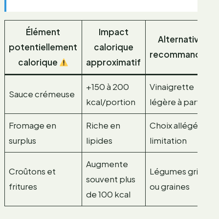
Élément
Impact
Alternative
potentiellement
calorique
recommandée
calorique
approximatif
+150 à 200
Vinaigrette
Sauce crémeuse
kcal/portion
légère à part
Fromage en
Riche en
Choix allégé ou
surplus
lipides
limitation
Augmente
Croûtons et
Légumes grillés
souvent plus
fritures
ou graines
de 100 kcal