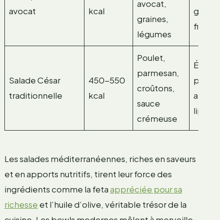
avocat,
avocat
kcal
graiss
graines,
fibres
légumes
Poulet,
Énergi
parmesan,
Salade César
450-550
protéi
croûtons,
traditionnelle
kcal
attent
sauce
lipide
crémeuse
Les salades méditerranéennes, riches en saveurs
et en apports nutritifs, tirent leur force des
ingrédients comme la feta
appréciée pour sa
richesse
et l’huile d’olive, véritable trésor de la
cuisine. Les bowls modernes mêlent à merveille