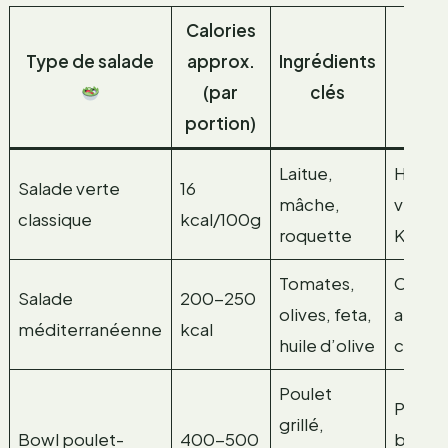
Calories
Type de salade
approx.
Ingrédients
At
(par
clés
nutr
portion)
Laitue,
Hydrat
Salade verte
16
mâche,
vitami
classique
kcal/100g
roquette
K
Tomates,
Oméga
Salade
200-250
olives, feta,
antiox
méditerranéenne
kcal
huile d’olive
calciu
Poulet
Protéi
grillé,
Bowl poulet-
400-500
bonne