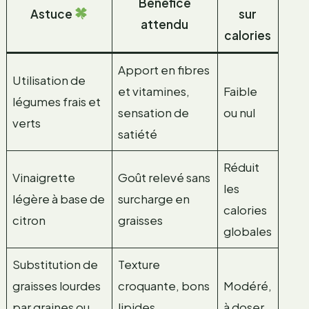
Bénéfice
Astuce
sur
attendu
calories
Apport en fibres
Utilisation de
et vitamines,
Faible
légumes frais et
sensation de
ou nul
verts
satiété
Réduit
Vinaigrette
Goût relevé sans
les
légère à base de
surcharge en
calories
citron
graisses
globales
Substitution de
Texture
graisses lourdes
croquante, bons
Modéré,
par graines ou
lipides
à doser